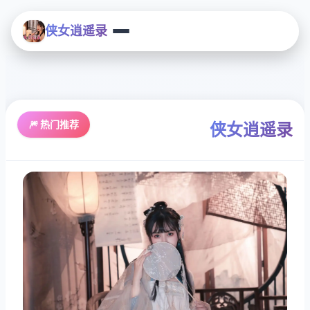
侠女逍遥录
🎆 热门推荐
侠女逍遥录