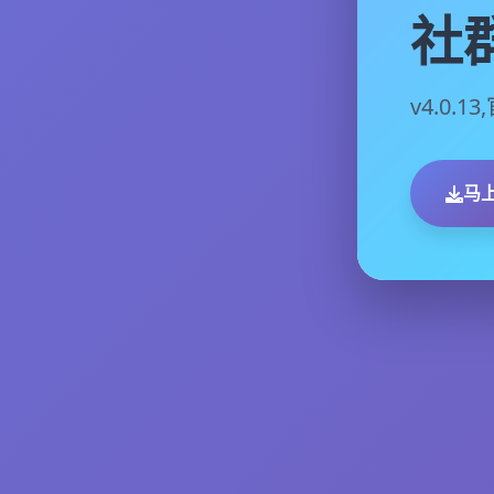
社
v4.0.
马