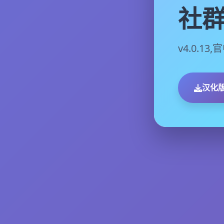
社群
v4.0.1
汉化