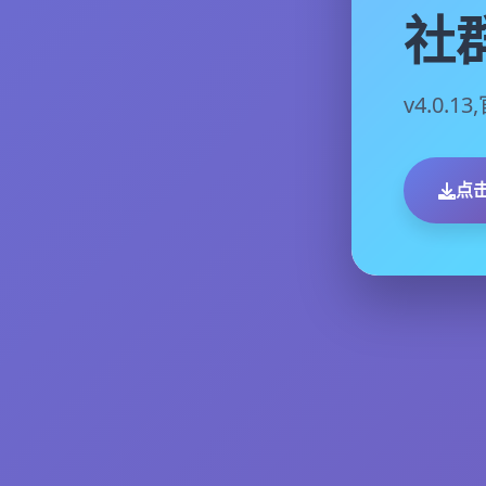
社
v4.0.
点