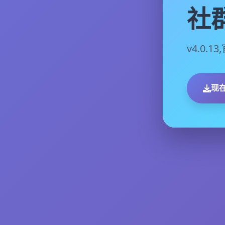
社
v4.0.
现