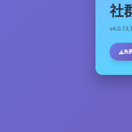
社
v4.0.
免