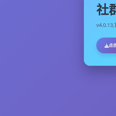
社
v4.0.
点