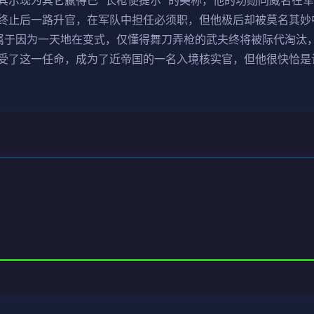
其示现为其它赢得已“长枪使提尔”的美称，他的功勋同威名在
终止后一路升官，在军队中担任必须职，但他极后却被莫名其妙
属于因为一天地在变式，仅懂得舞刀弄枪的武夫终将被际代淘汰
受了这一任命，成为了近帝国的一名入境核实官，但他很快恰是