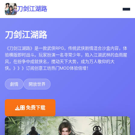
刀剑江湖路
刀剑江湖路
《刀剑江湖路》是一款武侠RPG，传统武侠剧情混合沙盒内容，体
验横版即时战斗。玩家扮演一名寻常少年，陷入江湖武林的血雨腥
风，在纷争中成就侠名，搅动天下大势，成为万人敬仰的大
侠。》》》订阅创意工坊热门MOD体验倍增！
劇情
開放世界
🎛️ 免费下载