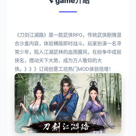
🔧 game介绍
《刀剑江湖路》是一款武侠RPG，传统武侠剧情混
合沙盒内容，体验横版即时战斗。玩家扮演一名寻
常少年，陷入江湖武林的血雨腥风，在纷争中成就
侠名，搅动天下大势，成为万人敬仰的大
侠。》》》订阅创意工坊热门MOD体验倍增！