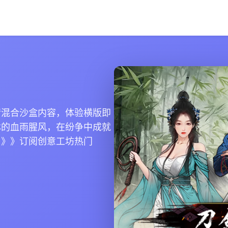
情混合沙盒内容，体验横版即
林的血雨腥风，在纷争中成就
》》》订阅创意工坊热门