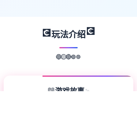
💽
💽
玩法介绍
🟣
🟢
🔴
🟡
🔵
📖
游戏故事
✨
兵长提尔在大统一战争中出色的表现为他赢得
了“长枪使提尔”的美称，他的功勋和威名在军
队中无人不知晓，无人不称赞。所有人（包括